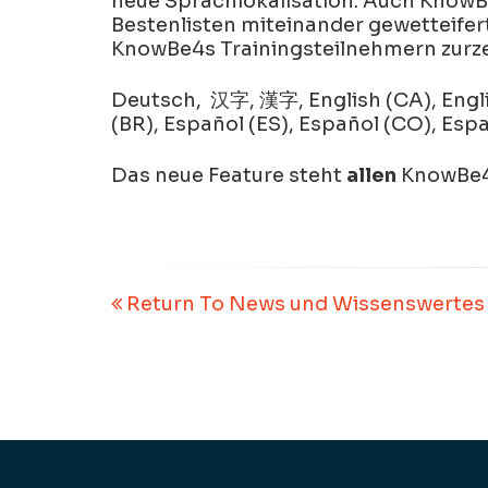
neue Sprachlokalisation. Auch Know
Bestenlisten miteinander gewetteifer
KnowBe4s Trainingsteilnehmern zurzei
Deutsch, 汉字, 漢字, English (CA), Englis
(BR), Español (ES), Español (CO), Esp
Das neue Feature steht
allen
KnowBe4
Return To News und Wissenswertes