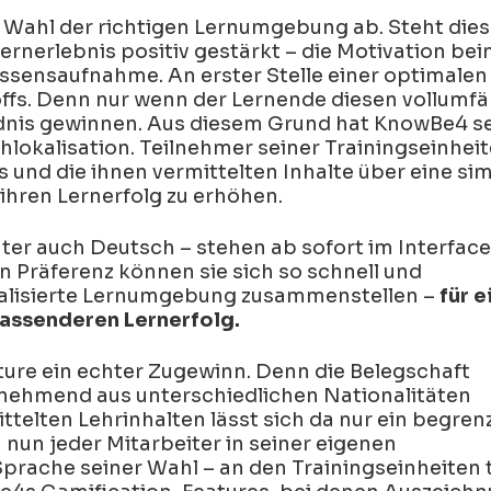
abwenden.
Cybersicherheit Ihres
r Wahl der richtigen Lernumgebung ab. Steht dies
Unternehmens.
PARTNER WERDEN
Lernerlebnis positiv gestärkt – die Motivation b
Jetzt herunterladen
issensaufnahme. An erster Stelle einer optimale
ffs. Denn nur wenn der Lernende diesen vollumfän
dnis gewinnen. Aus diesem Grund hat KnowBe4 se
hlokalisation. Teilnehmer seiner Trainingseinheit
s und die ihnen vermittelten Inhalte über eine s
ihren Lernerfolg zu erhöhen.
ter auch Deutsch – stehen ab sofort im Interface
n Präferenz können sie sich so schnell und
nalisierte Lernumgebung zusammenstellen –
für e
fassenderen Lernerfolg.
ure ein echter Zugewinn. Denn die Belegschaft
nehmend aus unterschiedlichen Nationalitäten
elten Lehrinhalten lässt sich da nur ein begren
 nun jeder Mitarbeiter in seiner eigenen
rache seiner Wahl – an den Trainingseinheiten te