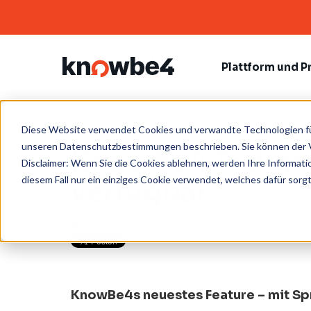
Plattform und P
Diese Website verwendet Cookies und verwandte Technologien für
PLATTFORM
PHISHING
PRODUKTRESSOURCEN
PARTNERPROGRAMME
UNTERNEHMEN
PRE
HUM
WIS
PAR
KON
unseren Datenschutzbestimmungen beschrieben. Sie können der V
KnowBe4 Training
Die KnowBe4 Plattform
Phishing Security Test
Produktdatenblätter
Übersicht
Karriere
Secu
Pro
Blo
Part
Kon
Disclaimer: Wenn Sie die Cookies ablehnen, werden Ihre Informati
Ass
diesem Fall nur ein einziges Cookie verwendet, welches dafür sorgt
verfügbar
Phish Alert Button
Channel-Partners
Ech
E-B
Sup
AI DEFENSE AGENTS
COM
AIDA
Social Media Phishing Test
Inc
Webi
Bibl
KnowBe4 Deutschland
| 1.08.2019
ANGRIFFSSIMULATIONEN UND
SECURITY AWARENESS TRAINING
Trai
TRAINING
Automated Security Awareness
PAS
Security Awareness Training
Program
Wea
Echtzeit-Coaching
SecurityCoach Preview
KnowBe4s neuestes Feature – mit Sp
Bro