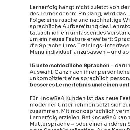
Compliance Plus
Training Preview
Lernerfolg hängt nicht zuletzt von de
SICHERHEIT BEI DER
des Lernenden im Einklang, wird das 
ZUSAMMENARBEIT
Folge: eine rasche und nachhaltige W
E-Mail-Sicherheit in der Cloud
sprachliche Aufbereitung des Lehrsto
tatsächlich ein umfassendes Verstän
Incident Response
um ein neues Feature erweitert: Sprac
die Sprache ihres Trainings-Interface
SICHERHEIT VON KI-AGENTEN
Menü individuell anzupassen – und so 
Agent Risk Manager
15 unterschiedliche Sprachen
– darun
Auswahl. Ganz nach ihrer persönliche
unkompliziert eine sprachlich perso
besseres Lernerlebnis und einen um
Für KnowBe4 Kunden ist das neue Feat
moderner Unternehmen setzt sich zu
zusammen. Mit monosprachlich vermitt
Lernerfolg erzielen. Bei KnowBe4 kann
Muttersprache – oder einer anderen Sp