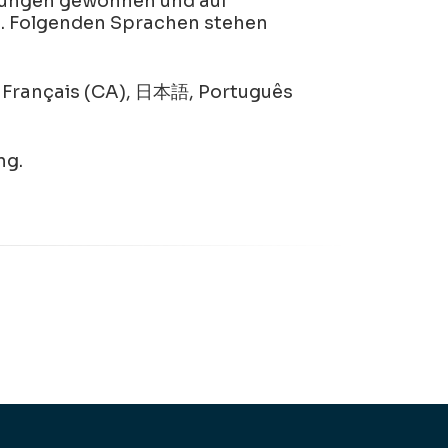
nungen gewonnen und auf
rt. Folgenden Sprachen stehen
), Français (CA), 日本語, Português
ng.