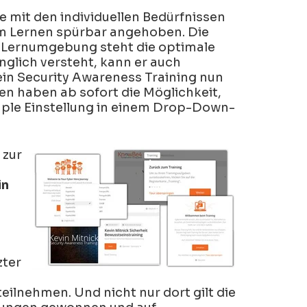
erhalten Sie eine maßgeschneiderte
für die KI.
e mit den individuellen Bedürfnissen
Roadmap zur Stärkung der
Von Social Engineering bis hin zu
Personalebene.
eim Lernen spürbar angehoben. Die
Prompt Injection – schützen Sie
sowohl Ihre Mitarbeitenden als auch
n Lernumgebung steht die optimale
Assessment starten
Ihre KI-Agenten.
glich versteht, kann er auch
in Security Awareness Training nun
Los geht’s
en haben ab sofort die Möglichkeit,
imple Einstellung in einem Drop-Down-
 zur
in
zter
ilnehmen. Und nicht nur dort gilt die