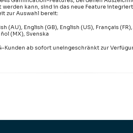
Be4s Gamification-Features, bei denen Auszeich
t werden kann, sind in das neue Feature integrie
t zur Auswahl bereit:
h (AU), English (GB), English (US), Français (FR
añol (MX), Svenska
-Kunden ab sofort uneingeschränkt zur Verfügu