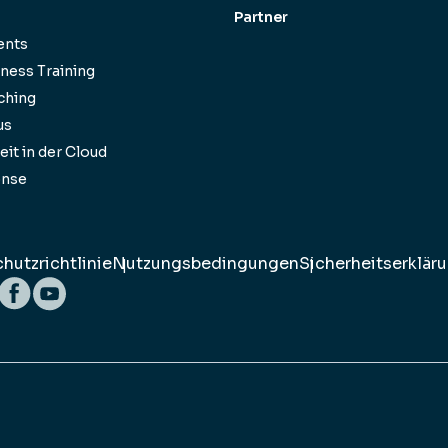
Partner
ents
ness Training
ching
us
it in der Cloud
onse
hutzrichtlinie
Nutzungsbedingungen
Sicherheitserklär